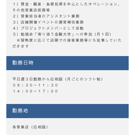
１）預金・融資・為替処理を中心としたオペレーション、
その他営業店庶務等
２）営業担当者のアシスタント業務
３）店舗開催イベントの運営補佐業務
４）プロジェクトメンバーとして活動
５）勉強会「寄り添う金融大学」への参加（月１回）
※習熟度に応じて店頭での接客業務等にも従事していた
だきます
勤務日時
平日週３日勤務から応相談（月ごとのシフト制）
０８：３０－１１：３０
１４：００－１７：００
勤務地
各営業店（応相談）