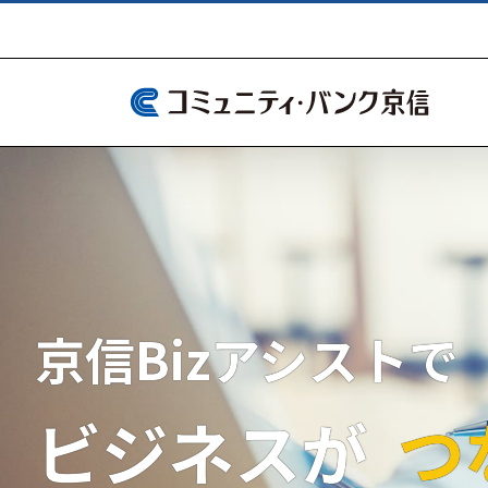
Skip
to
content
京信Bizアシストで
ビジネスが
つ